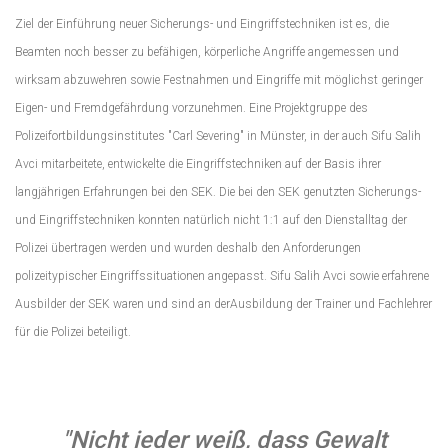
Ziel der Einführung neuer Sicherungs- und Eingriffstechniken ist es, die
Beamten noch besser zu befähigen, körperliche Angriffe angemessen und
wirksam abzuwehren sowie Festnahmen und Eingriffe mit möglichst geringer
Eigen- und Fremdgefährdung vorzunehmen. Eine Projektgruppe des
Polizeifortbildungsinstitutes "Carl Severing" in Münster, in der auch Sifu Salih
Avci mitarbeitete, entwickelte die Eingriffstechniken auf der Basis ihrer
langjährigen Erfahrungen bei den SEK. Die bei den SEK genutzten Sicherungs-
und Eingriffstechniken konnten natürlich nicht 1:1 auf den Dienstalltag der
Polizei übertragen werden und wurden deshalb den Anforderungen
polizeitypischer Eingriffssituationen angepasst. Sifu Salih Avci sowie erfahrene
Ausbilder der SEK waren und sind an derAusbildung der Trainer und Fachlehrer
für die Polizei beteiligt.
"Nicht jeder weiß, dass Gewalt