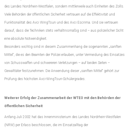
des Landes Nordrhein-Westfalen, sondern mittlerweile auch Einheiten des Zolls.
Viele Behörden der öffentlichen Sicherheit vertrauen auf die Effektivität und
Funktionalität des Avci WingTsun und des Avci Escrima. Und sie vertrauen
darauf, dass die Techniken stets verhältnismäßig sind – aus polizeilicher Sicht
eine absolute Notwendigkeit.
Besonders wichtig sind in diesem Zusammenhang die sogenannten „sanften
Mittel“, die es den Beamten der Polizei erlauben, unter Vermeidung des Einsatzes
von Schusswaffen und schwereren Verletzungen – auf beiden Seiten –
Gewalttäter festzunehmen. Die Anwendung dieser „sanften Mittel“ gehört zur
Prüfung des höchsten Avci-WingTsun-Schülergrades.
Weiterer Erfolg der Zusammenarbeit der WTEO mit den Behörden der
öffentlichen Sicherheit
Anfang Juli 2002 hat das Innenministerium des Landes Nordrhein-Westfalen
(NRW) per Erlass beschlossen, die im Einsatzalltag der