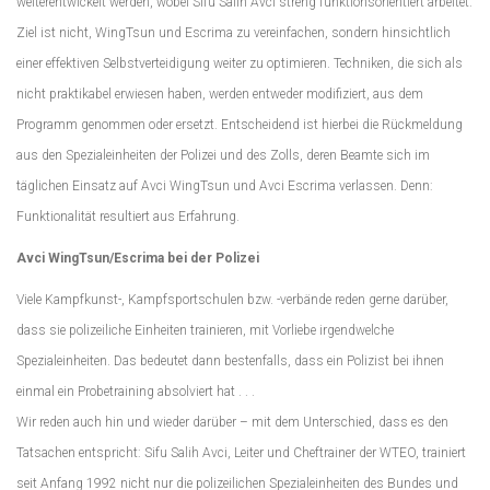
weiterentwickelt werden, wobei Sifu Salih Avci streng funktionsorientiert arbeitet.
Ziel ist nicht, WingTsun und Escrima zu vereinfachen, sondern hinsichtlich
einer effektiven Selbstverteidigung weiter zu optimieren. Techniken, die sich als
nicht praktikabel erwiesen haben, werden entweder modifiziert, aus dem
Programm genommen oder ersetzt. Entscheidend ist hierbei die Rückmeldung
aus den Spezialeinheiten der Polizei und des Zolls, deren Beamte sich im
täglichen Einsatz auf Avci WingTsun und Avci Escrima verlassen. Denn:
Funktionalität resultiert aus Erfahrung.
Avci WingTsun/Escrima bei der Polizei
Viele Kampfkunst-, Kampfsportschulen bzw. -verbände reden gerne darüber,
dass sie polizeiliche Einheiten trainieren, mit Vorliebe irgendwelche
Spezialeinheiten. Das bedeutet dann bestenfalls, dass ein Polizist bei ihnen
einmal ein Probetraining absolviert hat . . .
Wir reden auch hin und wieder darüber – mit dem Unterschied, dass es den
Tatsachen entspricht: Sifu Salih Avci, Leiter und Cheftrainer der WTEO, trainiert
seit Anfang 1992 nicht nur die polizeilichen Spezialeinheiten des Bundes und