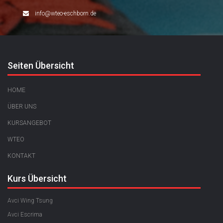
info@wteo-eschborn.de
Seiten Übersicht
HOME
ÜBER UNS
KURSANGEBOT
WTEO
KONTAKT
Kurs Übersicht
Avci Wing Tsung
Avci Escrima